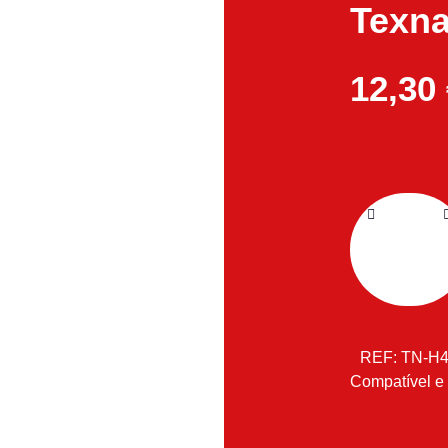
Texna
12,30
REF:
TN-H4
Compatível e