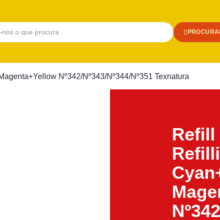
PROCURA
+2 Magenta+Yellow Nº342/Nº343/Nº344/Nº351 Texnatura
Refill
Refil
Cyan
Mage
Nº342