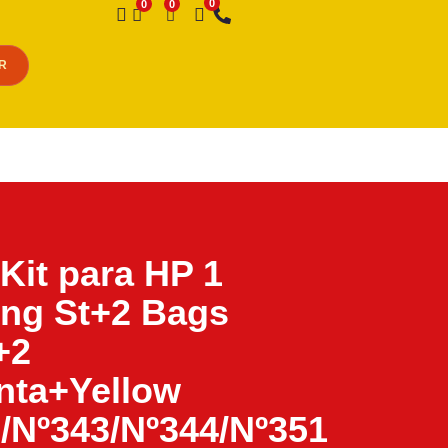
Desejo
R
 Kit para HP 1
ling St+2 Bags
+2
nta+Yellow
/Nº343/Nº344/Nº351