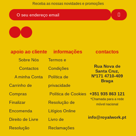
Receba as nossas novidades e promoções
apoio ao cliente
informações
contactos
Sobre Nós
Termos e
Rua Nova de
Contactos
Condições
Santa Cruz,
Nº171 4710-409
A minha Conta
Política de
Braga
Carrinho de
privacidade
Compras
Política de Cookies
+351 935 863 121
*Chamada para a rede
Finalizar
Resolução de
móvel nacional
Encomenda
Litígios Online
info@royalwork.pt
Direito de Livre
Livro de
Resolução
Reclamações