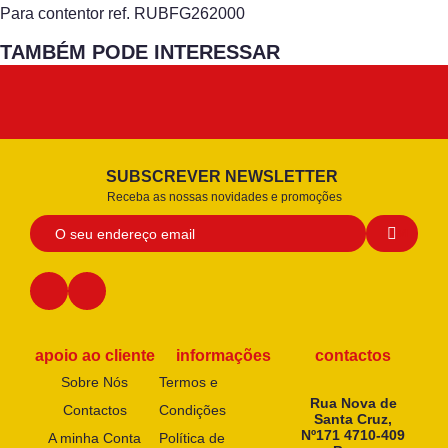
Para contentor ref. RUBFG262000
TAMBÉM PODE INTERESSAR
SUBSCREVER NEWSLETTER
Receba as nossas novidades e promoções
apoio ao cliente
informações
contactos
Sobre Nós
Termos e
Rua Nova de
Contactos
Condições
Santa Cruz,
Nº171 4710-409
A minha Conta
Política de