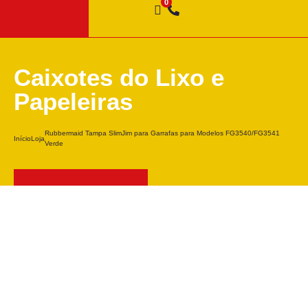
Caixotes do Lixo e
Papeleiras
Rubbermaid Tampa SlimJim para Garrafas para Modelos FG3540/FG3541
Início
Loja
Verde