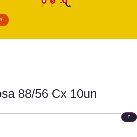
Desejo
R
osa 88/56 Cx 10un