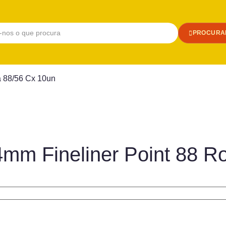
PROCURA
a 88/56 Cx 10un
4mm Fineliner Point 88 R