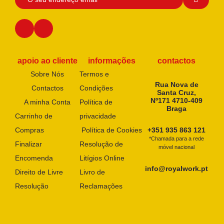
apoio ao cliente
informações
contactos
Sobre Nós
Termos e
Rua Nova de
Contactos
Condições
Santa Cruz,
Nº171 4710-409
A minha Conta
Política de
Braga
Carrinho de
privacidade
Compras
Política de Cookies
+351 935 863 121
*Chamada para a rede
Finalizar
Resolução de
móvel nacional
Encomenda
Litígios Online
info@royalwork.pt
Direito de Livre
Livro de
Resolução
Reclamações