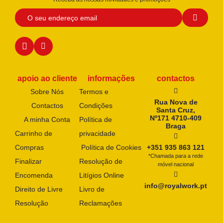
apoio ao cliente
informações
contactos
Sobre Nós
Termos e
Rua Nova de
Contactos
Condições
Santa Cruz,
Nº171 4710-409
A minha Conta
Política de
Braga
Carrinho de
privacidade
Compras
Política de Cookies
+351 935 863 121
*Chamada para a rede
Finalizar
Resolução de
móvel nacional
Encomenda
Litígios Online
info@royalwork.pt
Direito de Livre
Livro de
Resolução
Reclamações