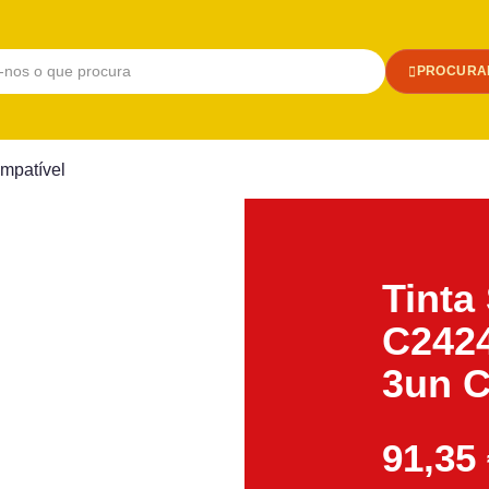
PROCURA
mpatível
Tinta
C242
3un C
91,35