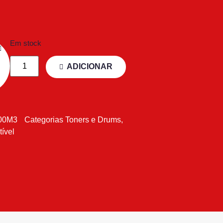
Em stock
ADICIONAR
00M3
Categorias
Toners e Drums
,
ível