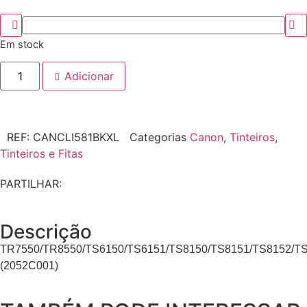
Em stock
Adicionar
REF:
CANCLI581BKXL
Categorias
Canon
,
Tinteiros
,
Tinteiros e Fitas
PARTILHAR:
Descrição
TR7550/TR8550/TS6150/TS6151/TS8150/TS8151/TS8152/T
(2052C001)