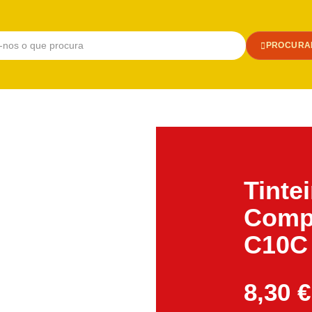
PROCURA
Tinte
Compa
C10C 
8,30
€