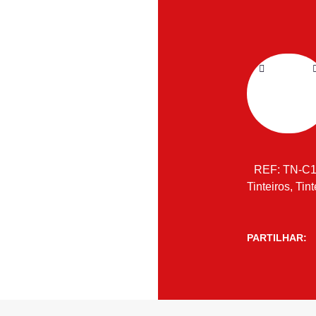
REF:
TN-C
Tinteiros
,
Tint
PARTILHAR: