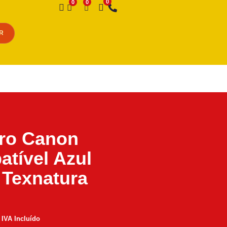
Desejo
R
iro Canon
tível Azul
Texnatura
IVA Incluído