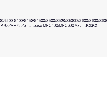
0/6500 S400/S450/S4500/S500/S520/S530D/S600/S630/S6300/
MP700/MP730/Smartbase MPC400/MPC600 Azul (BCI3C)