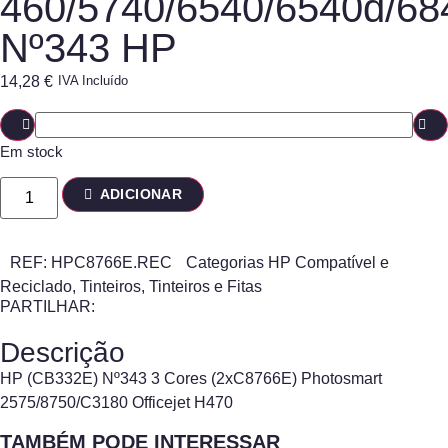
460/5740/6540/6540d/68
Nº343 HP
14,28
€
IVA Incluído
Em stock
ADICIONAR
REF:
HPC8766E.REC
Categorias
HP Compatível e
Reciclado
,
Tinteiros
,
Tinteiros e Fitas
PARTILHAR:
Descrição
HP (CB332E) Nº343 3 Cores (2xC8766E) Photosmart
2575/8750/C3180 Officejet H470
TAMBÉM PODE INTERESSAR