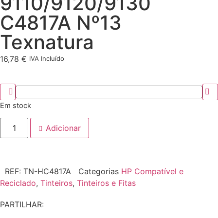
9110/9120/9130
C4817A Nº13
Texnatura
16,78
€
IVA Incluído
Em stock
Adicionar
REF:
TN-HC4817A
Categorias
HP Compatível e
Reciclado
,
Tinteiros
,
Tinteiros e Fitas
PARTILHAR: