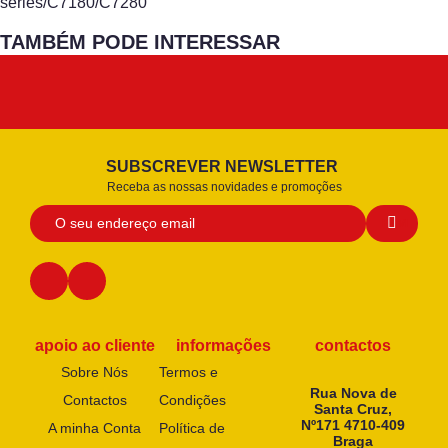
series/C7180/C7280
TAMBÉM PODE INTERESSAR
SUBSCREVER NEWSLETTER
Receba as nossas novidades e promoções
apoio ao cliente
informações
contactos
Sobre Nós
Termos e
Rua Nova de
Contactos
Condições
Santa Cruz,
Nº171 4710-409
A minha Conta
Política de
Braga