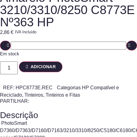
3210/3310/8250 C8773E
Nº363 HP
2,86
€
IVA Incluído
Em stock
ADICIONAR
REF:
HPC8773E.REC
Categorias
HP Compatível e
Reciclado
,
Tinteiros
,
Tinteiros e Fitas
PARTILHAR:
Descrição
PhotoSmart
D7360/D7363/D7160/D7163/3210/3310/8250/C5180/C6180/C