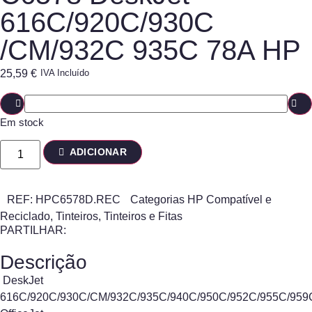
616C/920C/930C
/CM/932C 935C 78A HP
25,59
€
IVA Incluído
Em stock
ADICIONAR
REF:
HPC6578D.REC
Categorias
HP Compatível e
Reciclado
,
Tinteiros
,
Tinteiros e Fitas
PARTILHAR:
Descrição
DeskJet
616C/920C/930C/CM/932C/935C/940C/950C/952C/955C/959C