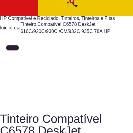
HP Compatível e Reciclado
,
Tinteiros
,
Tinteiros e Fitas
Tinteiro Compatível C6578 DeskJet
Início
Loja
616C/920C/930C /CM/932C 935C 78A HP
Tinteiro Compatível
C6578 DeskJet