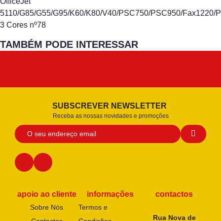
OfficeJet
5110/G85/G55/G95/K60/K80/V40/PSC750/PSC950/Fax1220/Ph
3 Cores nº78
TAMBÉM PODE INTERESSAR
SUBSCREVER NEWSLETTER
Receba as nossas novidades e promoções
apoio ao cliente
informações
contactos
Sobre Nós
Termos e
Rua Nova de
Contactos
Condições