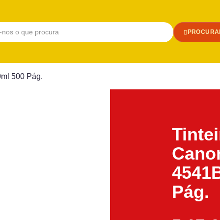
PROCURA
9ml 500 Pág.
Tinte
Canon
4541B
Pág.