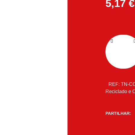
5,17
€
REF:
TN-C
Reciclado e 
PARTILHAR: