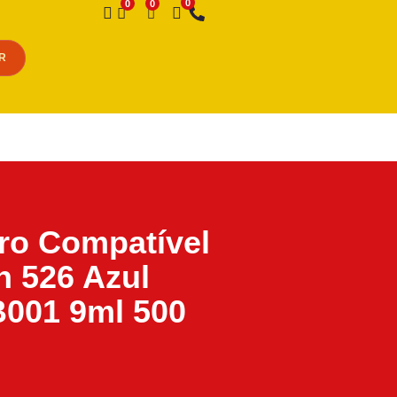
Desejo
R
iro Compatível
 526 Azul
001 9ml 500