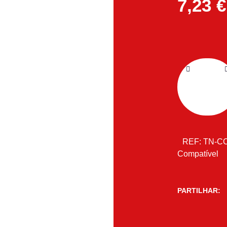
7,23
€
REF:
TN-C
Compatível
PARTILHAR: