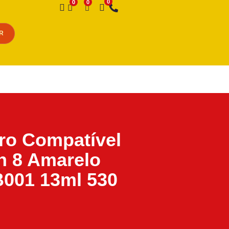
Desejo
R
iro Compatível
n 8 Amarelo
001 13ml 530