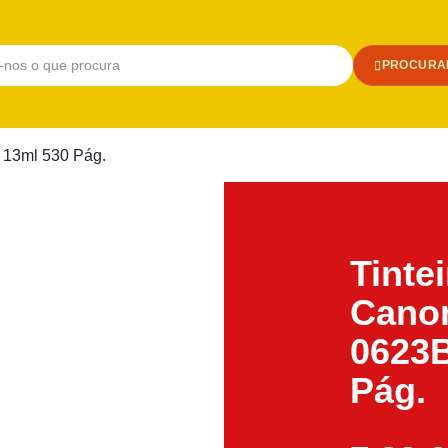
PROCURA
 13ml 530 Pág.
Tinte
Cano
0623B
Pág.