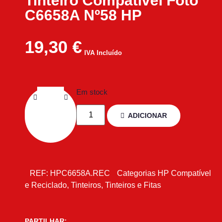
Tinteiro Compatível Foto
C6658A Nº58 HP
19,30
€
IVA Incluído
Em stock
ADICIONAR
REF:
HPC6658A.REC
Categorias
HP Compatível
e Reciclado
,
Tinteiros
,
Tinteiros e Fitas
PARTILHAR: