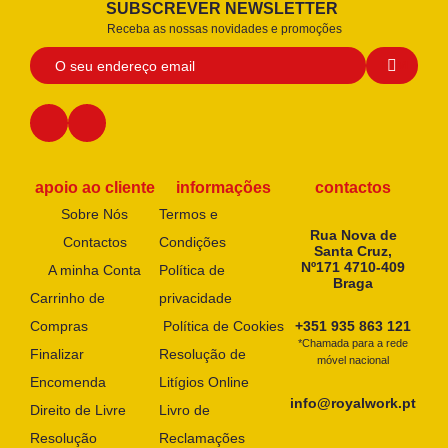
SUBSCREVER NEWSLETTER
Receba as nossas novidades e promoções
apoio ao cliente
informações
contactos
Sobre Nós
Termos e
Rua Nova de
Contactos
Condições
Santa Cruz,
Nº171 4710-409
A minha Conta
Política de
Braga
Carrinho de
privacidade
Compras
Política de Cookies
+351 935 863 121
*Chamada para a rede
Finalizar
Resolução de
móvel nacional
Encomenda
Litígios Online
info@royalwork.pt
Direito de Livre
Livro de
Resolução
Reclamações