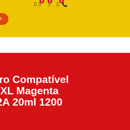
Desejo
R
iro Compatível
8XL Magenta
A 20ml 1200