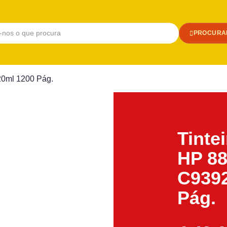
PROCURA
20ml 1200 Pág.
Tinte
HP 8
C9392
Pág.