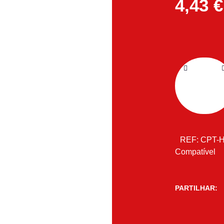
4,43
€
REF:
CPT-
Compatível
PARTILHAR: