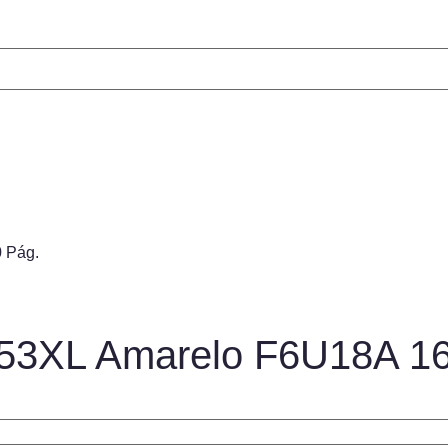
 Pág.
 953XL Amarelo F6U18A 1