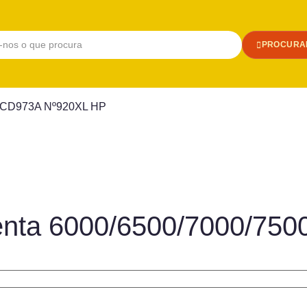
PROCURA
0A CD973A Nº920XL HP
genta 6000/6500/7000/7