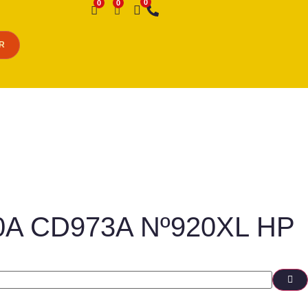
Desejo
R
500A CD973A Nº920XL HP