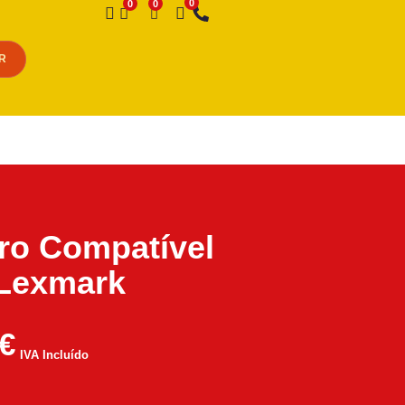
Desejo
R
iro Compatível
 Lexmark
€
IVA Incluído