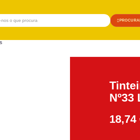
PROCURA
as
Tinte
Nº33
18,74