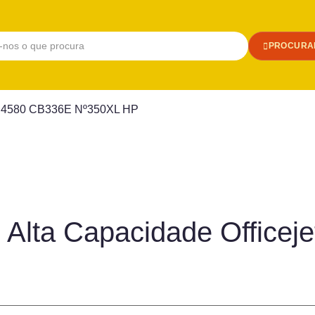
PROCURA
et C4580 CB336E Nº350XL HP
o Alta Capacidade Office