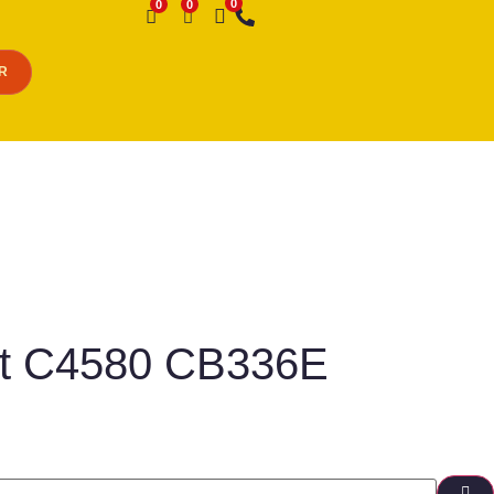
Desejo
R
jet C4580 CB336E