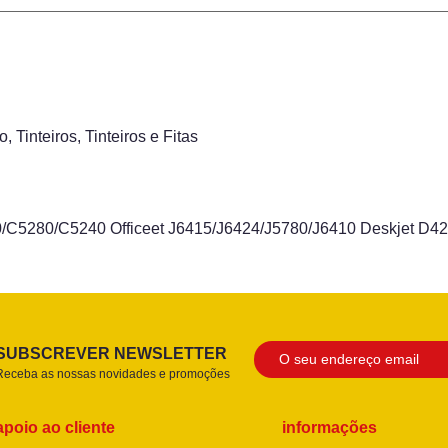
do
,
Tinteiros
,
Tinteiros e Fitas
/C5280/C5240 Officeet J6415/J6424/J5780/J6410 Deskjet D4
SUBSCREVER NEWSLETTER
Receba as nossas novidades e promoções
apoio ao cliente
informações