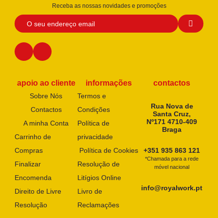
Receba as nossas novidades e promoções
apoio ao cliente
informações
contactos
Sobre Nós
Termos e
Rua Nova de
Contactos
Condições
Santa Cruz,
Nº171 4710-409
A minha Conta
Política de
Braga
Carrinho de
privacidade
Compras
Política de Cookies
+351 935 863 121
*Chamada para a rede
Finalizar
Resolução de
móvel nacional
Encomenda
Litígios Online
info@royalwork.pt
Direito de Livre
Livro de
Resolução
Reclamações