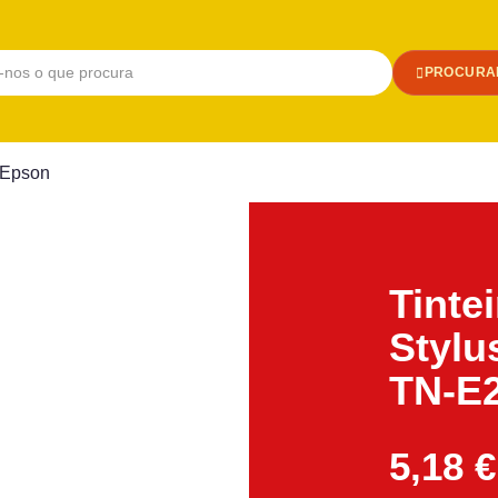
PROCURA
 Epson
Tinte
Stylu
TN-E
5,18
€