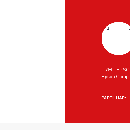
REF:
EPSC
Epson Compa
PARTILHAR: