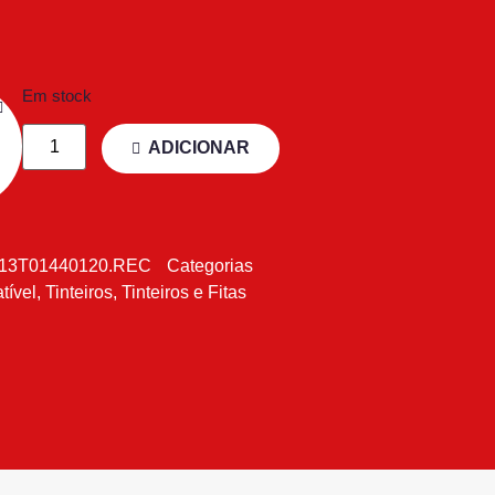
Em stock
ADICIONAR
13T01440120.REC
Categorias
tível
,
Tinteiros
,
Tinteiros e Fitas