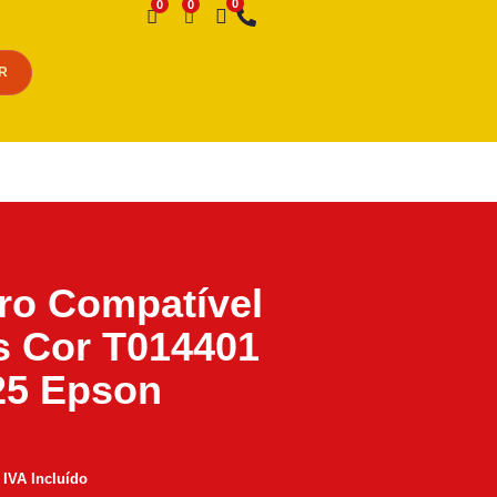
Desejo
R
iro Compatível
s Cor T014401
25 Epson
IVA Incluído