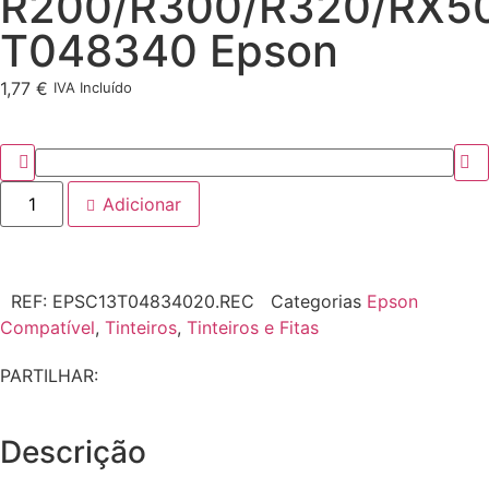
R200/R300/R320/RX5
T048340 Epson
1,77
€
IVA Incluído
Adicionar
REF:
EPSC13T04834020.REC
Categorias
Epson
Compatível
,
Tinteiros
,
Tinteiros e Fitas
PARTILHAR:
Descrição