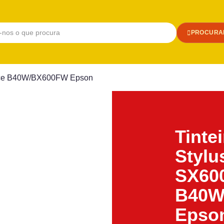
PROCURA
ffice B40W/BX600FW Epson
Tinte
Stylu
SX600
B40W
Epso