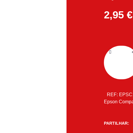
2,95
€
REF:
EPSC
Epson Compa
PARTILHAR: