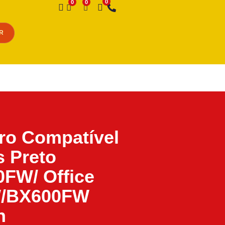
Desejo
R
iro Compatível
s Preto
FW/ Office
/BX600FW
n