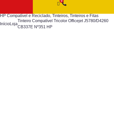
HP Compatível e Reciclado
,
Tinteiros
,
Tinteiros e Fitas
Tinteiro Compatível Tricolor Officejet J5780/D4260
Início
Loja
CB337E Nº351 HP