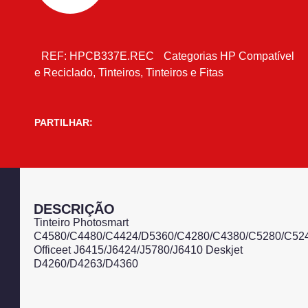
REF:
HPCB337E.REC
Categorias
HP Compatível
e Reciclado
,
Tinteiros
,
Tinteiros e Fitas
PARTILHAR:
DESCRIÇÃO
Tinteiro Photosmart
C4580/C4480/C4424/D5360/C4280/C4380/C5280/C52
Officeet J6415/J6424/J5780/J6410 Deskjet
D4260/D4263/D4360