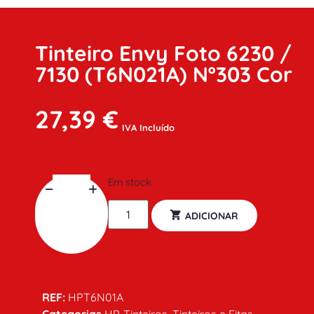
Tinteiro Envy Foto 6230 /
7130 (T6N021A) Nº303 Cor
27,39
€
IVA Incluído
Em stock
ADICIONAR
REF:
HPT6N01A