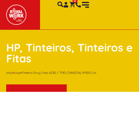
HP
,
Tinteiros
,
Tinteiros e
Fitas
Início
Loja
Tinteiro Envy Foto 6230 / 7130 (T6N021A) Nº303 Cor