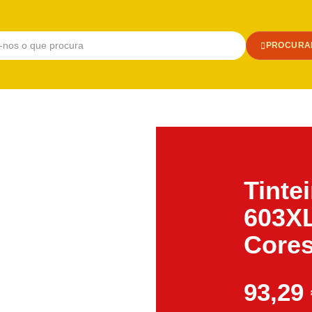
PROCURA
Tinte
603XL
Core
93,29