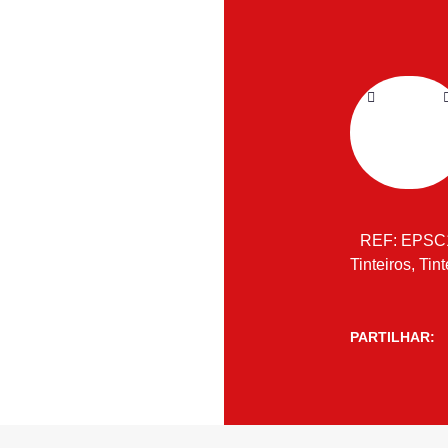
REF:
EPSC
Tinteiros
,
Tint
PARTILHAR: