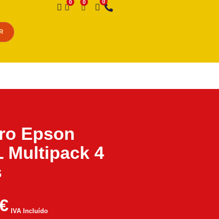
Desejo
R
iro Epson
 Multipack 4
s
€
IVA Incluído