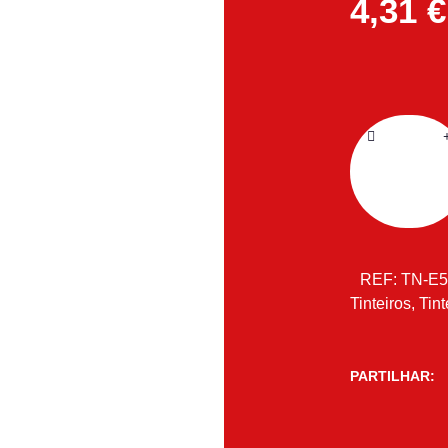
4,31
€
REF:
TN-E
Tinteiros
,
Tint
PARTILHAR: