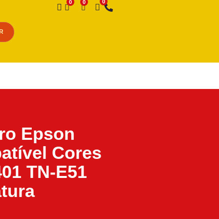
Desejo
R
iro Epson
tível Cores
401 TN-E51
tura