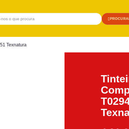
PROCURA
51 Texnatura
Tinte
Compa
T029
Texna