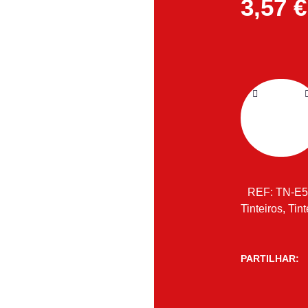
3,57
€
REF:
TN-E
Tinteiros
,
Tint
PARTILHAR: