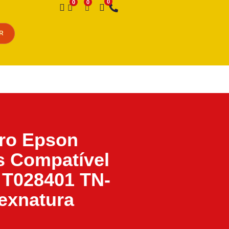
Desejo
R
iro Epson
s Compatível
 T028401 TN-
exnatura