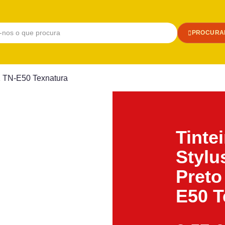
PROCURA
1 TN-E50 Texnatura
Tinte
Stylu
Preto
E50 T