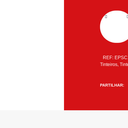
REF:
EPSC
Tinteiros
,
Tint
PARTILHAR: