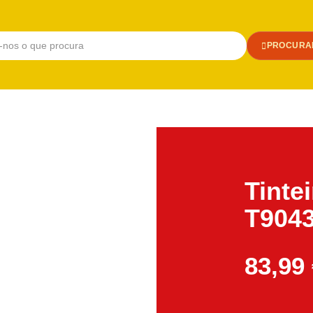
PROCURA
Tinte
T9043
83,99