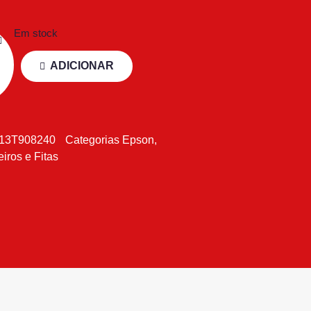
Em stock
ADICIONAR
13T908240
Categorias
Epson
,
eiros e Fitas