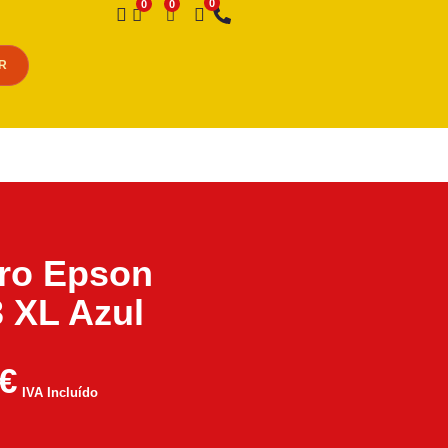
Desejo
R
iro Epson
 XL Azul
€
IVA Incluído