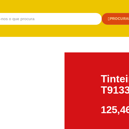
PROCURA
Tinte
T9133
125,4