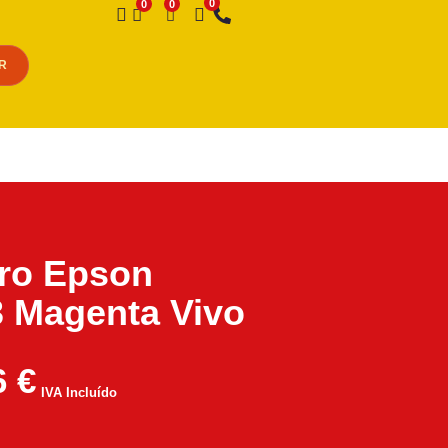
Desejo
R
iro Epson
 Magenta Vivo
6
€
IVA Incluído