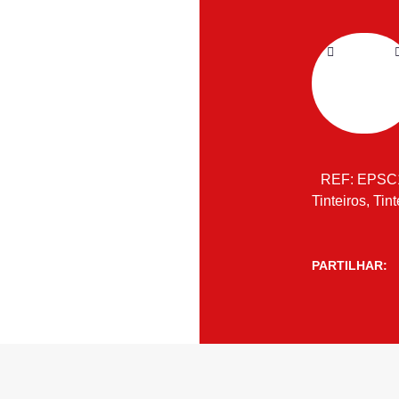
REF:
EPSC
Tinteiros
,
Tint
PARTILHAR: