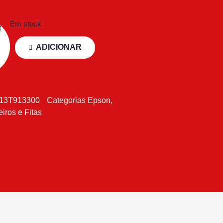
Em stock
ADICIONAR
13T913300
Categorias
Epson
,
eiros e Fitas