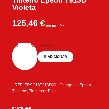
Tinteiro Epson T913D
Violeta
125,46
€
IVA Incluído
Em stock
ADICIONAR
REF:
EPSC13T913D00
Categorias
Epson
,
Tinteiros
,
Tinteiros e Fitas
PARTILHAR: