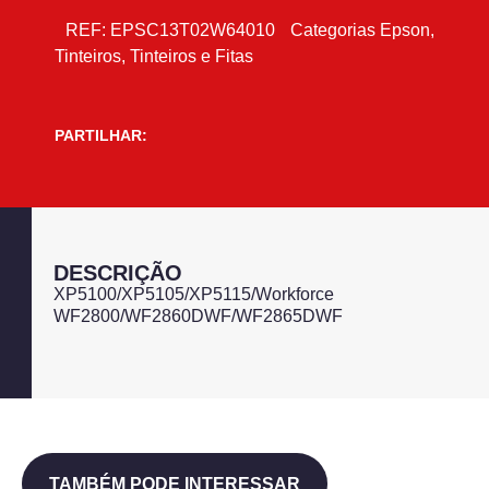
REF:
EPSC13T02W64010
Categorias
Epson
,
Tinteiros
,
Tinteiros e Fitas
PARTILHAR:
DESCRIÇÃO
XP5100/XP5105/XP5115/Workforce
WF2800/WF2860DWF/WF2865DWF
TAMBÉM PODE INTERESSAR