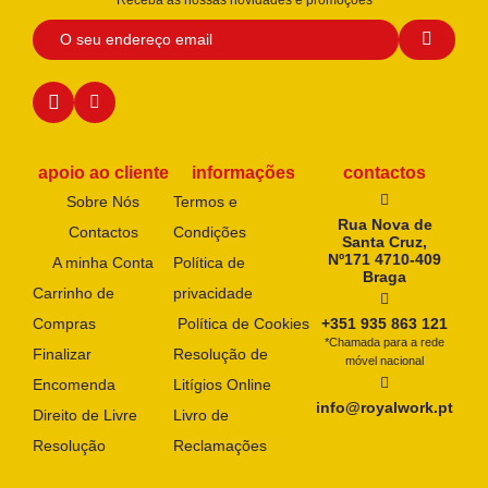
apoio ao cliente
informações
contactos
Sobre Nós
Termos e
Rua Nova de
Contactos
Condições
Santa Cruz,
Nº171 4710-409
A minha Conta
Política de
Braga
Carrinho de
privacidade
Compras
Política de Cookies
+351 935 863 121
*Chamada para a rede
Finalizar
Resolução de
móvel nacional
Encomenda
Litígios Online
info@royalwork.pt
Direito de Livre
Livro de
Resolução
Reclamações