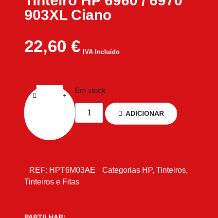
Tinteiro HP 6960 / 6970
903XL Ciano
22,60
€
IVA Incluído
Em stock
ADICIONAR
REF:
HPT6M03AE
Categorias
HP
,
Tinteiros
,
Tinteiros e Fitas
PARTILHAR: