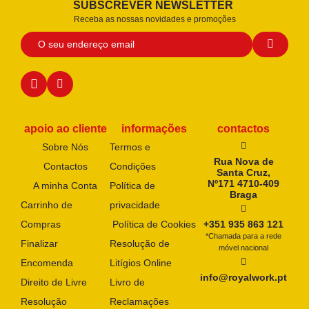
SUBSCREVER NEWSLETTER
Receba as nossas novidades e promoções
apoio ao cliente
informações
contactos
Sobre Nós
Termos e
Rua Nova de
Contactos
Condições
Santa Cruz,
Nº171 4710-409
A minha Conta
Política de
Braga
Carrinho de
privacidade
Compras
Política de Cookies
+351 935 863 121
*Chamada para a rede
Finalizar
Resolução de
móvel nacional
Encomenda
Litígios Online
info@royalwork.pt
Direito de Livre
Livro de
Resolução
Reclamações