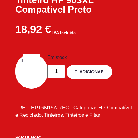
Tinteiro HP 903XL
Compatível Preto
18,92
€
IVA Incluído
Em stock
ADICIONAR
REF:
HPT6M15A.REC
Categorias
HP Compatível
e Reciclado
,
Tinteiros
,
Tinteiros e Fitas
PARTILHAR: