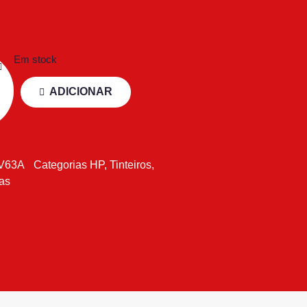
Em stock
ADICIONAR
V63A
Categorias
HP
,
Tinteiros
,
tas