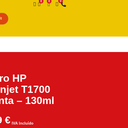
Desejo
R
iro HP
njet T1700
ta – 130ml
9
€
IVA Incluído