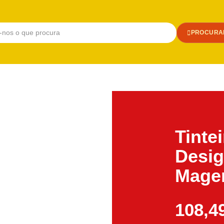
PROCURA
Tinte
Desig
Magen
108,4