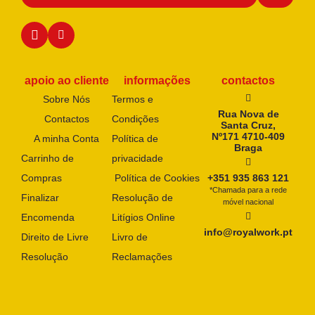
apoio ao cliente
informações
contactos
Sobre Nós
Termos e
Rua Nova de
Contactos
Condições
Santa Cruz,
Nº171 4710-409
A minha Conta
Política de
Braga
Carrinho de
privacidade
Compras
Política de Cookies
+351 935 863 121
*Chamada para a rede
Finalizar
Resolução de
móvel nacional
Encomenda
Litígios Online
info@royalwork.pt
Direito de Livre
Livro de
Resolução
Reclamações