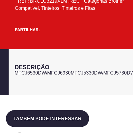
REF:
BROLC3219XLM .REC
Categorias
Brother
Compatível
,
Tinteiros
,
Tinteiros e Fitas
PARTILHAR:
DESCRIÇÃO
MFCJ6530DW/MFCJ6930MFCJ5330DW/MFCJ5730D
TAMBÉM PODE INTERESSAR