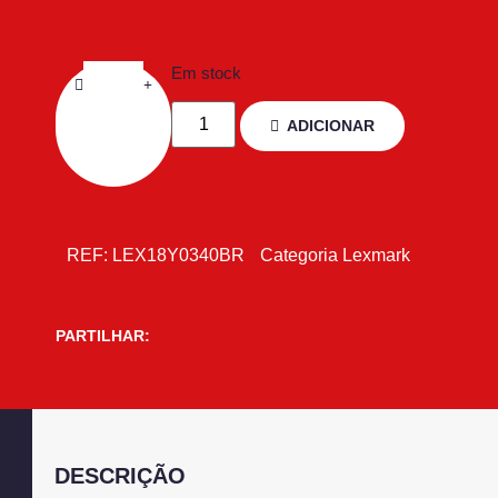
Em stock
ADICIONAR
REF:
LEX18Y0340BR
Categoria
Lexmark
PARTILHAR:
DESCRIÇÃO