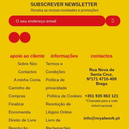
SUBSCREVER NEWSLETTER
Receba as nossas novidades e promoções
apoio ao cliente
informações
contactos
Sobre Nós
Termos e
Rua Nova de
Contactos
Condições
Santa Cruz,
Nº171 4710-409
A minha Conta
Política de
Braga
Carrinho de
privacidade
Compras
Política de Cookies
+351 935 863 121
*Chamada para a rede
Finalizar
Resolução de
móvel nacional
Encomenda
Litígios Online
info@royalwork.pt
Direito de Livre
Livro de
Resolução
Reclamações