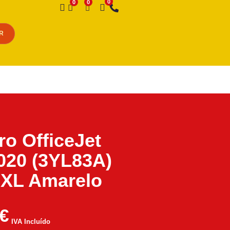
Desejo
R
iro OfficeJet
020 (3YL83A)
2XL Amarelo
€
IVA Incluído