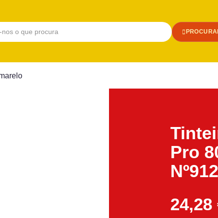
PROCURA
Amarelo
Tinte
Pro 8
Nº91
24,28