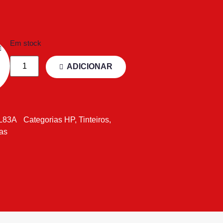
Em stock
ADICIONAR
L83A
Categorias
HP
,
Tinteiros
,
tas