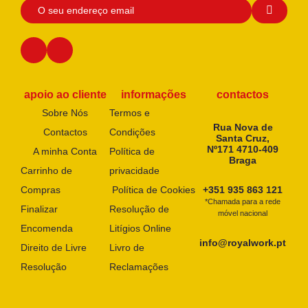
apoio ao cliente
informações
contactos
Sobre Nós
Termos e
Rua Nova de
Contactos
Condições
Santa Cruz,
Nº171 4710-409
A minha Conta
Política de
Braga
Carrinho de
privacidade
Compras
Política de Cookies
+351 935 863 121
*Chamada para a rede
Finalizar
Resolução de
móvel nacional
Encomenda
Litígios Online
info@royalwork.pt
Direito de Livre
Livro de
Resolução
Reclamações