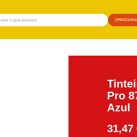
PROCURA
Tinte
Pro 8
Azul
31,47