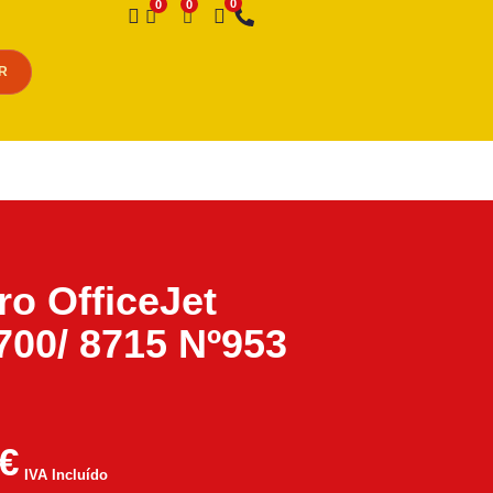
Desejo
R
iro OfficeJet
700/ 8715 Nº953
€
IVA Incluído