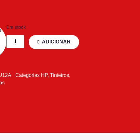
Em stock
ADICIONAR
U12A
Categorias
HP
,
Tinteiros
,
tas