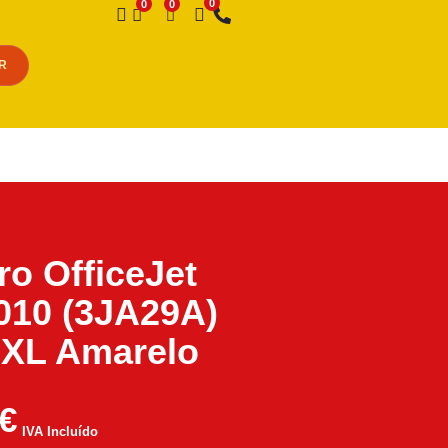
Desejo
R
iro OfficeJet
010 (3JA29A)
3XL Amarelo
€
IVA Incluído