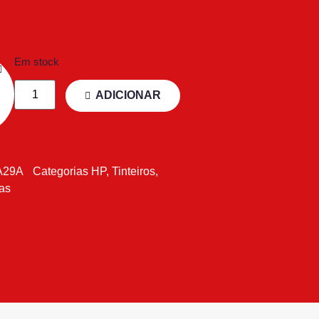
Em stock
ADICIONAR
A29A
Categorias
HP
,
Tinteiros
,
tas