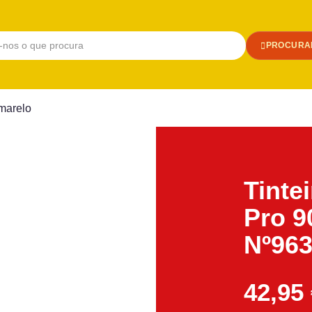
PROCURA
marelo
Tinte
Pro 9
Nº96
42,95