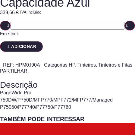
Capacidade Azul
339,66
€
IVA Incluído
Em stock
ADICIONAR
REF:
HPM0J90A
Categorias
HP
,
Tinteiros
,
Tinteiros e Fitas
PARTILHAR:
Descrição
PageWide Pro
750DW/P750D/MFP770/MPF772/MFP777/Managed
P75050/P77740/P77750/P77760
TAMBÉM PODE INTERESSAR