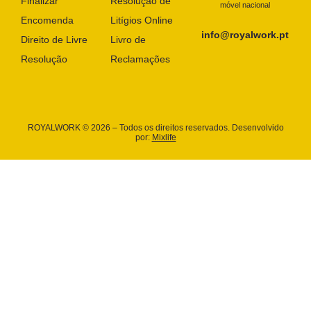
Finalizar
Resolução de
móvel nacional
Encomenda
Litígios Online
info@royalwork.pt
Direito de Livre
Livro de
Resolução
Reclamações
ROYALWORK © 2026 – Todos os direitos reservados. Desenvolvido
por:
Mixlife