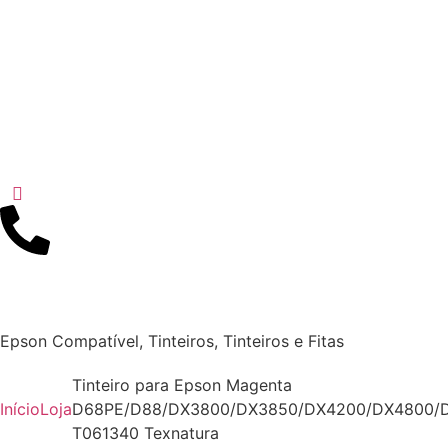
Epson Compatível
,
Tinteiros
,
Tinteiros e Fitas
Tinteiro para Epson Magenta
Início
Loja
D68PE/D88/DX3800/DX3850/DX4200/DX4800/
T061340 Texnatura